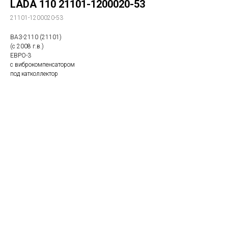
LADA 110 21101-1200020-53
21101-1200020-53
ВАЗ-2110 (21101)
(с 2008 г.в.)
ЕВРО-3
с виброкомпенсатором
под катколлектор